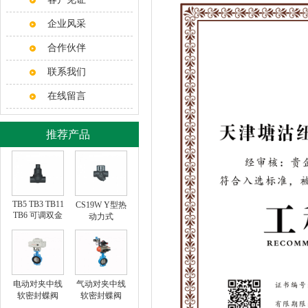
企业风采
合作伙伴
联系我们
在线留言
推荐产品
TB5 TB3 TB11
CS19W Y型热
TB6 可调双金
动力式
属片式
电动对夹中线
气动对夹中线
软密封蝶阀
软密封蝶阀