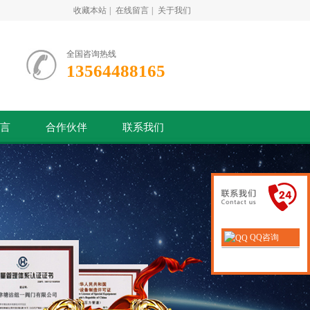
收藏本站
|
在线留言
|
关于我们
全国咨询热线
13564488165
言
合作伙伴
联系我们
QQ咨询