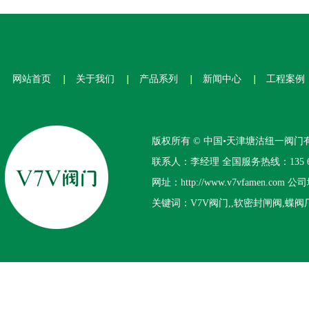
网站首页
关于我们
产品系列
新闻中心
工程案例
版权所有 © 中国•天津塘沽纽一阀门
联系人：李经理 全国服务热线：135 644
网址：http://www.v7vfamen
关键词：V7V阀门,,软密封闸阀,蝶