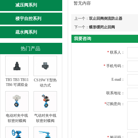
暂无内容
减压阀系列
楼宇自控系列
上一个：
双止回阀倒流防止器
下一个：
蝶形缓闭止回阀
疏水阀系列
我要咨询
热门产品
*
联系人：
*
手机号码：
E-mail：
TB5 TB3 TB11
CS19W Y型热
TB6 可调双金
动力式
属片式
联系地址：
*
订购意向：
电动对夹中线
气动对夹中线
软密封蝶阀
软密封蝶阀
*
验证码：