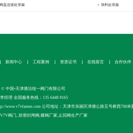
阀盖连接处泄漏
填料处泄漏
新闻中心
工程案例
资质证书
在线留言
合作伙伴
 © 中国•天津塘沽纽一阀门有限公司
经理 全国服务热线：135 6448 8165
tp://www.v7vfamen.com 公司地址：天津市东丽区津塘公路五号桥西700
V7V阀门,,软密封闸阀,蝶阀厂家,止回阀生产厂家