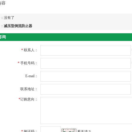
内容
个：没有了
个：
减压型倒流防止器
咨询
*
联系人：
*
手机号码：
E-mail：
联系地址：
*
订购意向：
*
验证码：
看不清？