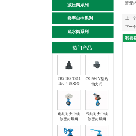
暂无
减压阀系列
楼宇自控系列
上一
下一
疏水阀系列
我要
热门产品
TB5 TB3 TB11
CS19W Y型热
TB6 可调双金
动力式
属片式
电动对夹中线
气动对夹中线
软密封蝶阀
软密封蝶阀